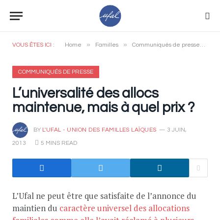
»
»
»
VOUS ÊTES ICI :
Home
Familles
Communiqués de presse
L’
COMMUNIQUÉS DE PRESSE
L’universalité des allocs
maintenue, mais à quel prix ?
BY
L'UFAL - UNION DES FAMILLES LAÏQUES
3 JUIN,
2013
5 MINS READ
L’Ufal ne peut être que satisfaite de l’annonce du
maintien du
caractère universel des allocations