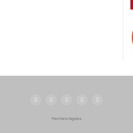
Facebook
X
YouTube
LinkedIn
RSS
(Twitter)
Mentions légales