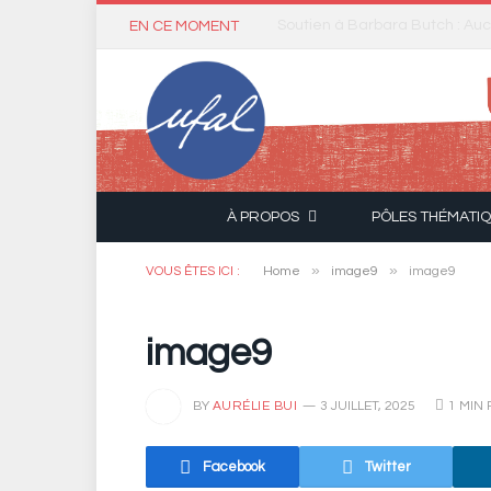
Le Parlement adopte définitive
EN CE MOMENT
À PROPOS
PÔLES THÉMATI
»
»
VOUS ÊTES ICI :
Home
image9
image9
image9
BY
AURÉLIE BUI
3 JUILLET, 2025
1 MIN
Facebook
Twitter