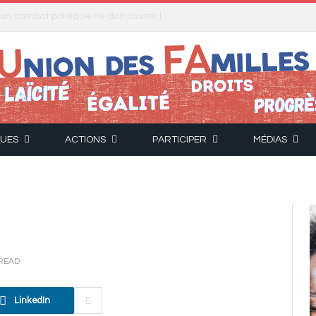
ment la loi relative à l’aide à mourir
QUES
ACTIONS
PARTICIPER
MÉDIAS
 READ
LinkedIn