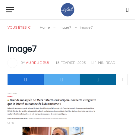
»
»
VOUS ÊTES ICI :
Home
image7
image7
image7
BY
AURÉLIE BUI
18 FÉVRIER, 2025
1 MIN READ