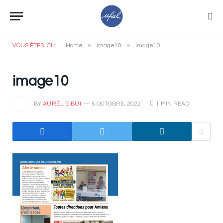
»
»
VOUS ÊTES ICI :
Home
image10
image10
image10
BY
AURÉLIE BUI
5 OCTOBRE, 2022
1 MIN READ